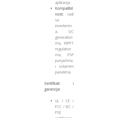
aplikacije.
Kompatibil
nost:
radi
sa
inverterim
a, DC
generatori
ma, MPPT
regulatori
ma, PSP
punjačima
i solarnim
panelima.
Sertifikati i
garancija:
UL / CE /
FCC / IEC /
PSE