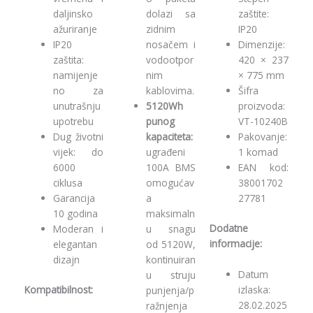
daljinsko
dolazi sa
zaštite:
ažuriranje
zidnim
IP20
IP20
nosačem i
Dimenzije:
zaštita:
vodootpor
420 × 237
namijenje
nim
× 775 mm
no za
kablovima.
Šifra
unutrašnju
5120Wh
proizvoda:
upotrebu
punog
VT-10240B
Dug životni
kapaciteta:
Pakovanje:
vijek: do
ugrađeni
1 komad
6000
100A BMS
EAN kod:
ciklusa
omogućav
38001702
Garancija
a
27781
10 godina
maksimaln
Dodatne
Moderan i
u snagu
informacije:
elegantan
od 5120W,
dizajn
kontinuiran
Datum
u struju
izlaska:
Kompatibilnost:
punjenja/p
28.02.2025
ražnjenja