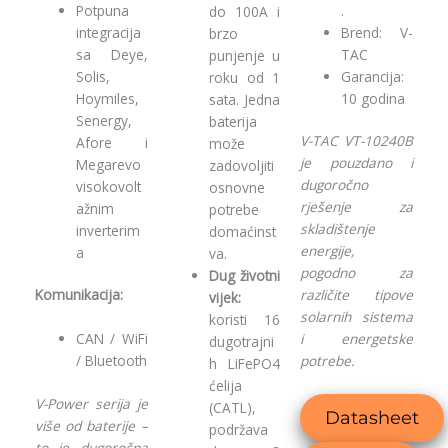
Potpuna
.
do 100A i
integracija
Brend: V-
brzo
sa Deye,
TAC
punjenje u
Solis,
Garancija:
roku od 1
Hoymiles,
10 godina
sata. Jedna
Senergy,
baterija
V-TAC VT-10240B
Afore i
može
je pouzdano i
Megarevo
zadovoljiti
dugoročno
visokovolt
osnovne
rješenje za
ažnim
potrebe
skladištenje
inverterim
domaćinst
energije,
a
va.
pogodno za
Dug životni
Komunikacija:
različite tipove
vijek:
solarnih sistema
koristi 16
CAN / WiFi
i energetske
dugotrajni
/ Bluetooth
potrebe.
h LiFePO4
ćelija
V-Power serija je
(CATL),
Datasheet
više od baterije –
podržava
to je dugoročna