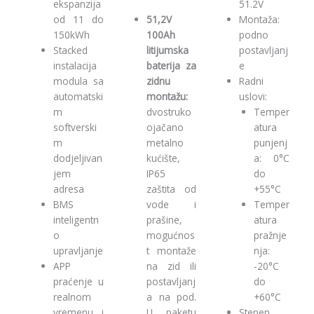
ekspanzija
51.2V
od 11 do
51,2V
Montaža:
150kWh
100Ah
podno
Stacked
litijumska
postavljanj
instalacija
baterija za
e
modula sa
zidnu
Radni
automatski
montažu:
uslovi:
m
dvostruko
Temper
softverski
ojačano
atura
m
metalno
punjenj
dodjeljivan
kućište,
a: 0°C
jem
IP65
do
adresa
zaštita od
+55°C
BMS
vode i
Temper
inteligentn
prašine,
atura
o
mogućnos
pražnje
upravljanje
t montaže
nja:
APP
na zid ili
-20°C
praćenje u
postavljanj
do
realnom
a na pod.
+60°C
vremenu i
U paketu
Stepen