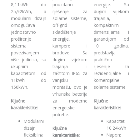
8,11kWh do
pouzdano
energije. Sa
25,92kWh, a
rješenje za
dugim vijekom
modularni dizajn
solarne sisteme,
trajanja,
omogućava
off-grid
kompaktnim
jednostavno
skladištenje
dimenzijama i
proširenje
energije,
garancijom od
sistema
kampere i
10 godina,
povezivanjem
brodove. Sa
predstavlja
više jedinica, sa
dugim vijekom
praktično
ukupnim
trajanja i
rješenje za
kapacitetom od
zaštitom IP65 za
rezidencijalne i
11kWh do
vanjsku
komercijalne
150kWh.
montažu, ovo je
solarne sisteme.
vrhunska baterija
Ključne
Ključne
za moderne
karakteristike:
karakteristike:
energetske
potrebe.
Modularni
Kapacitet:
dizajn:
10.24kWh
Ključne
fleksibilna
Napon:
karakteristike: