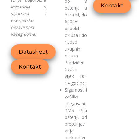
do 8
Kontakt
investicija u
baterija u
sigurnost i
paraleli, do
energetsku
6000+
nezavisnost
dubokih
vašeg doma.
ciklusa i do
15000
ukupnih
Datasheet
ciklusa.
Predviđen
Kontakt
životni
vijek 10–
14 godina.
Sigurnost i
zaštita:
integrisani
BMS štiti
bateriju od
prepunjav
anja,
prekomjer