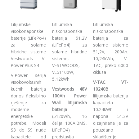
Litijumske
Litijumska
Litijumska
visokonaponske
niskonaponska
niskonaponska
baterije (LiFePo4)
baterija 51,2V
baterija za
za solarne
(LiFePo4) za
solarne sisteme
hibridne sisteme
solarne hibridne
51,2V, 200Ah.
Vestwoods V-
sisteme,
10,24kWh, V-
Power Plus S4
VESTWOODS,
TAC, preko 6000
VE51100W,
ciklusa
V-Power serija
5,12kWh
visokovoltažnih
V-TAC VT-
kućnih baterija
Vestwoods 48V
10240B
donosi fleksibilno
100Ah Power
litijumska baterija
rješenje za
Wall litijumska
kapaciteta
moderne
baterija
10.24kWh i
energetske
(5120Wh, 16
napona 51.2V
potrebe. Modeli
ćelija, 100A BMS,
dizajnirana je za
S3 do S9 nude
LiFePO4)
pouzdano
kapacitete od
predstavlja
skladištenje