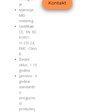
Kontakt
je
Mjerenje:
MID
metering
Sertifikati:
CE, EN IEC
61851-
1/-23/-24,
EMC Class
B
Životni
ciklus: > 10
godina
Jamstvo: 3
godine
standardn
o
(mogućno
st
produženj