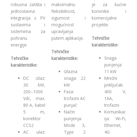
robusna zaštita i
maksimalnu
je za kućne
jednostavna
fleksibilnost,
korisnike i
integracija s PV
sigurnost i
komercijalne
sustavima i
mogućnost
projekte.
sistemima za
upravljanja
Tehničke
pohranu
putem aplikacije.
karakteristike:
energije.
Tehničke
Snaga
Tehničke
karakteristike:
punjenja:
karakteristike:
Izlazna
11 kW
DC izlaz:
snaga: 22
Mrežni
30 kW,
kW
priključak:
200–1000
Faza:
400 V,
Vdc, max.
trofazni AC
16A,
80 A, kabel
punjač
trofazni
5 m,
Način
Komunikac
konektor
punjenja:
ija: Wi-Fi,
CCS2
Mode 3,
Ethernet,
AC ulaz:
Type 2
4G