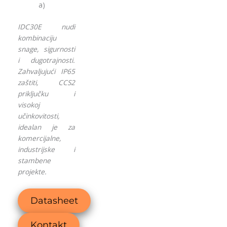
a)
IDC30E nudi
kombinaciju
snage, sigurnosti
i dugotrajnosti.
Zahvaljujući IP65
zaštiti, CCS2
priključku i
visokoj
učinkovitosti,
idealan je za
komercijalne,
industrijske i
stambene
projekte.
Datasheet
Kontakt