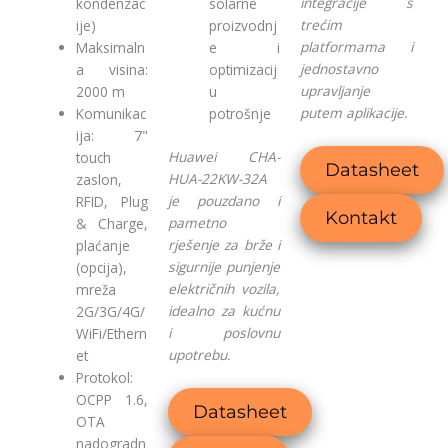
integracije s
kondenzac
solarne
trećim
ije)
proizvodnj
platformama i
Maksimaln
e i
jednostavno
a visina:
optimizacij
upravljanje
2000 m
u
putem aplikacije.
Komunikac
potrošnje
ija: 7"
Huawei CHA-
touch
Datasheet
HUA-22KW-32A
zaslon,
je pouzdano i
RFID, Plug
Kontakt
pametno
& Charge,
rješenje za brže i
plaćanje
sigurnije punjenje
(opcija),
električnih vozila,
mreža
idealno za kućnu
2G/3G/4G/
i poslovnu
WiFi/Ethern
upotrebu.
et
Protokol:
OCPP 1.6,
Datasheet
OTA
nadogradn