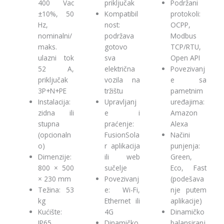
400 Vac
priključak
Podržani
±10%, 50
Kompatibil
protokoli:
Hz,
nost:
OCPP,
nominalni/
podržava
Modbus
maks.
gotovo
TCP/RTU,
ulazni tok
sva
Open API
52 A,
električna
Povezivanj
priključak
vozila na
e sa
3P+N+PE
tržištu
pametnim
Instalacija:
Upravljanj
uređajima:
zidna ili
e i
Amazon
stupna
praćenje:
Alexa
(opcionaln
FusionSola
Načini
o)
r aplikacija
punjenja:
Dimenzije:
ili web
Green,
800 × 500
sučelje
Eco, Fast
× 230 mm
Povezivanj
(podešava
Težina: 53
e: Wi-Fi,
nje putem
kg
Ethernet ili
aplikacije)
Kućište:
4G
Dinamičko
IP65
Dinamičko
balansiranj