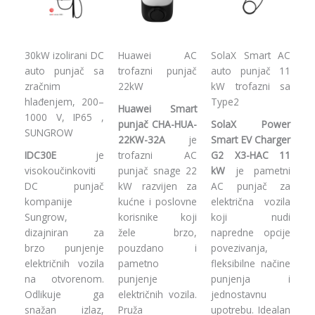
30kW izolirani DC
Huawei AC
SolaX Smart AC
auto punjač sa
trofazni punjač
auto punjač 11
zračnim
22kW
kW trofazni sa
hlađenjem, 200–
Type2
Huawei Smart
1000 V, IP65 ,
punjač CHA-HUA-
SolaX Power
SUNGROW
22KW-32A
je
Smart EV Charger
IDC30E
je
trofazni AC
G2 X3-HAC 11
visokoučinkoviti
punjač snage 22
kW
je pametni
DC punjač
kW razvijen za
AC punjač za
kompanije
kućne i poslovne
električna vozila
Sungrow,
korisnike koji
koji nudi
dizajniran za
žele brzo,
napredne opcije
brzo punjenje
pouzdano i
povezivanja,
električnih vozila
pametno
fleksibilne načine
na otvorenom.
punjenje
punjenja i
Odlikuje ga
električnih vozila.
jednostavnu
snažan izlaz,
Pruža
upotrebu. Idealan