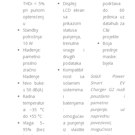
THDi < 5%
Displej:
podržava
pri punom
LCD ekran
do 60
opterećenj
sa
jedinica uz
u
prikazom
datahub za
Standby
statusa
C&I
potrošnja:
punjenja,
projekte
10 W
trenutne
Boja
Hlađenje:
snage i
prednje
pametno
drugih
maske:
prisilno
podataka
bijela
zračno
Kompatibil
SolaX Power
hlađenje
nost sa
Smart EV
Nivo buke:
solarnim
Charger G2 nudi
≤ 50 dB(A)
sistemima
pouzdano i
Radna
i
pametno
temperatur
baterijama
punjenje, uz
a: −35 °C
:
naprednu
do +55 °C
omogućav
povezivost,
Vlaga: 5–
a punjenje
mogućnost
95% (bez
iz vlastite