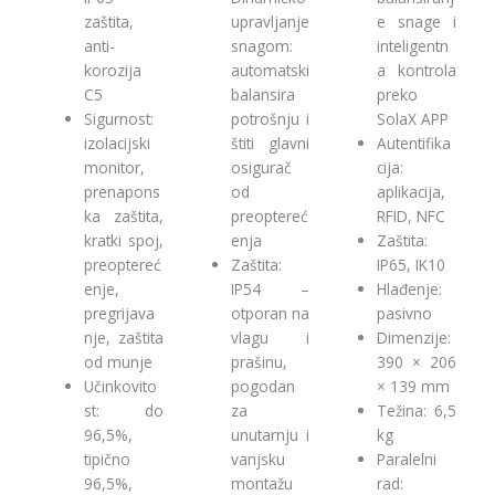
zaštita,
upravljanje
e snage i
anti-
snagom:
inteligentn
korozija
automatski
a kontrola
C5
balansira
preko
Sigurnost:
potrošnju i
SolaX APP
izolacijski
štiti glavni
Autentifika
monitor,
osigurač
cija:
prenapons
od
aplikacija,
ka zaštita,
preoptereć
RFID, NFC
kratki spoj,
enja
Zaštita:
preoptereć
Zaštita:
IP65, IK10
enje,
IP54 –
Hlađenje:
pregrijava
otporan na
pasivno
nje, zaštita
vlagu i
Dimenzije:
od munje
prašinu,
390 × 206
Učinkovito
pogodan
× 139 mm
st: do
za
Težina: 6,5
96,5%,
unutarnju i
kg
tipično
vanjsku
Paralelni
96,5%,
montažu
rad: